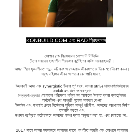
KONBUILD.COM এবং RAD প্রিফ্যাবস
ফোশান রাড প্রিফ্যাবস কোম্পানি লিমিটেড
চীনের সবচেয়ে সৃজনশীল প্রিফ্যাব কন্টেইনার হাউস সরবরাহকারী।
আমরা শিল্পে সৃজনশীলতা পছন্দ করি
এবং আরামদায়ক জীবনযাপনের দিকে মনোনিবেশ করুন।
সবুজ বহিরঙ্গন জীবন আমাদের কোম্পানি সাধনা.
উদ্ভাবনী আত্মা এবং synergistic চিন্তা পূর্ণ সঙ্গে, আমরা stri
ve শক্তিশালী নির্ভরযোগ্য
prefab এবং ধারক সমাধান প্রদান
আমাদের পরিষেবার শক্তি হল আমাদের উন্নত দ্বারা ক্লায়েন্টদের
বিশ্বব্যাপী ক্রেতারা।
অর্থনৈতিক এবং সাশ্রয়ী মূল্যের সমাধান দেওয়া
ডিজাইন এবং সাপ্লাই চেইন সিস্টেমের সুবিধার সম্পূর্ণ পরিসীমা, আমাদের কারখানার নির্মাণ
তদারকি করতে এবং
উত্পাদন প্রক্রিয়া কঠোরভাবে আমাদের নকশা দ্বারা অনুসরণ করা হয়, এবং চালানের আগে
কঠোর পরিদর্শন।
2017 সালে আমরা সফলভাবে আমাদের দলকে পুনর্গঠিত করেছি এবং ফোশানে আমাদের