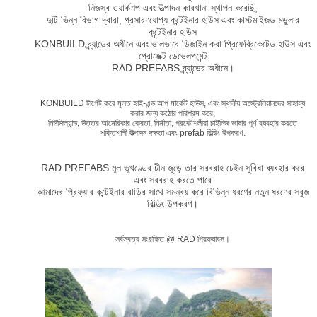
নিজস্ব ওয়ার্কশপ এবং উত্পাদন কারখানা স্থাপন করেছি,
দুটি ভিন্ন বিভাগ দ্বারা, প্রসারণযোগ্য কন্টেইনার হাউস এবং কাস্টমাইজড মডুলার
কন্টেইনার হাউস
KONBUILD ব্র্যান্ডের অধীনে এবং ভালভাবে ডিজাইন করা প্রিফেব্রিকেটেড হাউস এবং
প্রোজেক্ট ডেভেলপমেন্ট
RAD PREFABS ব্র্যান্ডের অধীনে।
KONBUILD টার্গেট করে মূলত হাই-এন্ড আপ মার্কেট হাউস, এবং স্থানীয় অস্ট্রেলিয়ানদের সাহায্য
করার জন্য কঠোর পরিশ্রম করে,
নিউজিল্যান্ড, উত্তর আমেরিকার ক্রেতা, নির্মাতা, প্রকৌশলীরা চাইনিজ ভাষার পূর্ণ ব্যবহার করতে
শক্তিশালী উত্পাদন দক্ষতা এবং prefab বিল্ডিং উপকরণ.
RAD PREFABS মূল ভূখণ্ডের চীন জুড়ে তার সরবরাহ চেইন সুবিধা ব্যবহার করে
এবং সরবরাহ করতে পারে
আমাদের প্রিফ্যাব কন্টেইনার বাড়ির সাথে সমন্বয় করে বিভিন্ন ধরণের নতুন ধরণের সবুজ
বিল্ডিং উপকরণ।
সর্বস্বত্ব সংরক্ষিত @ RAD প্রিফ্যাবস।