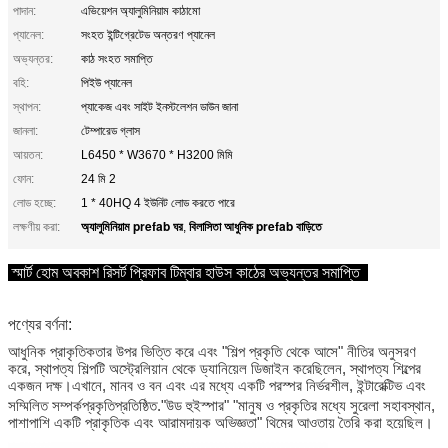
পাদান:
এভিয়েশন অ্যালুমিনিয়াম কাঠামো
প্যানেল:
সংহত ইন্টিগ্রেটেড অন্তরণ প্যানেল
অভ্যন্তর:
কাঠ সংহত সমাপ্তি
বহি:
পিইউ প্যানেল
স্থাপন:
প্যাকেজ এবং সাইট ইনস্টলেশন ডাউন জানা
জানলা:
টেম্পারেড গ্লাস
আয়তন:
L6450 * W3670 * H3200 মিমি
ফোন:
24 মি 2
লোড হচ্ছে:
1 * 40HQ 4 ইউনিট লোড করতে পারে
অ্যালুমিনিয়াম prefab ঘর
বিলাসিতা আধুনিক prefab বাড়িতে
লক্ষণীয় করা:
,
স্মার্ট হোম
অবকাশ
রিসর্ট প্রিফাব টিম্বার হাউস কাঠের অভ্যন্তর সমাপ্তি
পণ্যের বর্ণনা:
আধুনিক প্রাকৃতিকতার উপর ভিত্তি করে এবং "শিল্প প্রকৃতি থেকে আসে" নীতির অনুসরণ
করে, স্থাপত্য শিল্পটি অস্ট্রেলিয়ান থেকে ড্যানিয়েল ডিজাইন করেছিলেন, স্থাপত্য শিল্পের
একজন দক্ষ।এখানে, মানব ও বন এবং এর মধ্যে একটি পরস্পর নির্ভরশীল, ইন্টারেক্টিভ এবং
সম্মিলিত সম্পর্ক
প্রকৃতি
প্রতিষ্ঠিত."উড হুইস্পার" "মানুষ ও প্রকৃতির মধ্যে সুরেলা সহাবস্থান,
পাশাপাশি একটি প্রাকৃতিক এবং আরামদায়ক অভিজ্ঞতা" থিমের আওতায় তৈরি করা হয়েছিল।