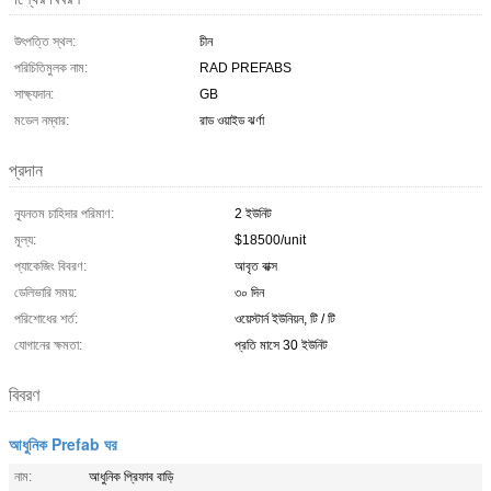
উৎপত্তি স্থল:
চীন
পরিচিতিমুলক নাম:
RAD PREFABS
সাক্ষ্যদান:
GB
মডেল নম্বার:
রাড ওয়াইড ঝর্ণা
প্রদান
ন্যূনতম চাহিদার পরিমাণ:
2 ইউনিট
মূল্য:
$18500/unit
প্যাকেজিং বিবরণ:
আবৃত বাক্স
ডেলিভারি সময়:
৩০ দিন
পরিশোধের শর্ত:
ওয়েস্টার্ন ইউনিয়ন, টি / টি
যোগানের ক্ষমতা:
প্রতি মাসে 30 ইউনিট
বিবরণ
আধুনিক Prefab ঘর
নাম:
আধুনিক প্রিফাব বাড়ি