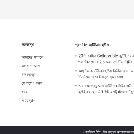
সম্বন্ধে
প্রসারিত কন্টেইনার হাউস
20ft বেসিক Collapsible কন্টেইনার হ
আমাদের সম্পর্কে
প্রসারিতযোগ্য 2 বেডরুম পোর্টেবল বিল্ডিং
কারখানা ভ্রমণ
আধুনিক কনটেইনার হাউস নিউজিল্যান্ড, অ
মান নিয়ন্ত্রণ
সিস্টেমের সাথে বিস্তৃত ক্ষুদ্র হোম
যোগাযোগ করুন
ডাবল এক্সপ্যান্ডেবল কন্টেইনার লিভিং হাউস
খবর
কন্টেইনার হোম 40 ফিট অস্ট্রেলিয়ান স্ট্যান্
সাইটম্যাপ
গোপনীয়তা নীতি
|
চীন বাইরের আলোকসজ্জা স