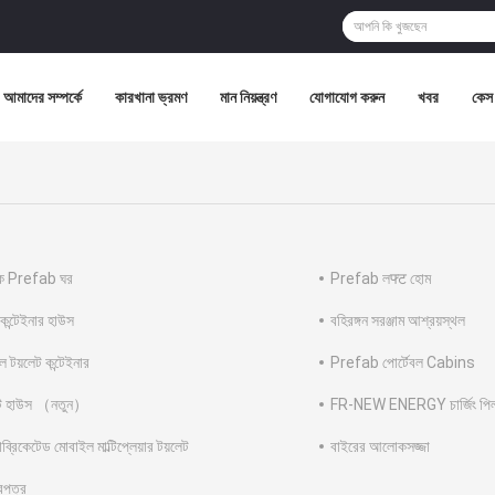
আমাদের সম্পর্কে
কারখানা ভ্রমণ
মান নিয়ন্ত্রণ
যোগাযোগ করুন
খবর
কেস
ক Prefab ঘর
Prefab লफ्ट হোম
 কন্টেইনার হাউস
বহিরঙ্গন সরঞ্জাম আশ্রয়স্থল
বল টয়লেট কন্টেইনার
Prefab পোর্টেবল Cabins
িল্ট হাউস （নতুন）
FR-NEW ENERGY চার্জিং পি
াব্রিকেটেড মোবাইল মাল্টিপ্লেয়ার টয়লেট
বাইরের আলোকসজ্জা
পত্র