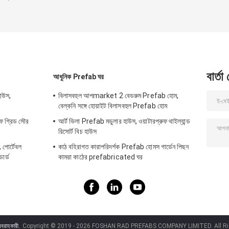
বার্তা
আধুনিক Prefab ঘর
াউস,
বিলাসবহুল আপmarket 2 বেডরুম Prefab হোম,
বেল্কনি সঙ্গে হোয়াইট বিলাসবহুল Prefab হোম
ফ গ্রিড সৌর
আর্ট ভিলা Prefab মডুলার হাউস, ওয়াটারপ্রুফ থাইল্যান্ড
রিসোর্ট বিচ হাউস
, পোর্টেবল
কাঠ বহিরাগত কারাপরিদর্শক Prefab হোমস গার্ডেন পিছন
ডার্ড
কামরা কাঠের prefabricated ঘর
রবরাহকারী.
Copyright © 2019 - 2026 FOSHAN RAD PREFABS COMPANY LIMITED. All Rig