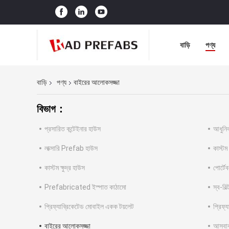
বাড়ি
পণ্য
বাড়ি
পণ্য
বাইরের আলোকসজ্জা
বিভাগ：
প্রসারিত কন্টেইনার হাউস
আধুনি
লাক্সারি Prefab হাউস
কাস্টম
কাস্টম ক্ষুদ্র হাউস
পোর্টে
Prefabricated ইস্পাত কাঠামো
স্ব-ব
প্রিফ্যাব্রিকেটেড মোবাইল একক টয়লেট
প্রিফ্য
বাইরের আলোকসজ্জা
আসবাব