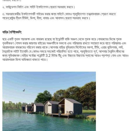
২. ফাউন্ডেশন নির্মাণ এবং সাইট ইনস্টলেশন ক্রেতা সরবরাহ করবে।
৩. সরবরাহকারীর ইনস্টলেশনটি গাইডড করার জন্য সাইটে কোনও প্রযুক্তিগত তত্ত্বাবধায়ক প্রেরণ করতে
পারেন;রাউন্ড ট্রিপ টিকিট, ভিসা, বীমা, খাবার এবং আবাসন ক্রেতা সরবরাহ করবে।
বাড়ির বৈশিষ্ট্যগুলি:
ঘরে একটি পৃথক শয়নকক্ষ এবং বাথরুম রয়েছে যা ইভেন্টটি বাকি অঞ্চল থেকে পৃথক করে।বাথরুমের ভিজে পৃথক
পৃথকীকরণ গোসল করার জায়গার বাইরের অঞ্চলটিকে শুকনো এবং পরিষ্কার রাখতে সহায়তা করে যাতে পরিষ্কার এবং
আরামদায়ক বাথরুমের পরিবেশ বজায় থাকে।আপনার বাড়ির বুদ্ধিমান সিস্টেমের নকশা, টিভি, এয়ার কন্ডিশনার, পর্দা,
বৈদ্যুতিক লাইট ইত্যাদি যে কোনও সময়ে সহজেই পরিচালিত হতে পারে, প্রযুক্তিতে পূর্ণ, আপনার দৈনন্দিন জীবনের
জন্য সুবিধাজনক।বাড়ির সর্বোচ্চ পয়েন্টটি 3.2 মিটার উঁচু এবং উচ্চতর উচ্চতায় স্থানের আরও প্রশস্ত বোধ এবং আরও
আরামদায়ক ভিলা অভিজ্ঞতা থাকতে পারে।