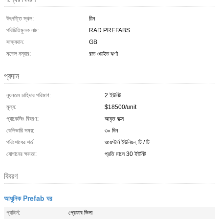
উৎপত্তি স্থল:
চীন
পরিচিতিমুলক নাম:
RAD PREFABS
সাক্ষ্যদান:
GB
মডেল নম্বার:
রাড ওয়াইড ঝর্ণা
প্রদান
ন্যূনতম চাহিদার পরিমাণ:
2 ইউনিট
মূল্য:
$18500/unit
প্যাকেজিং বিবরণ:
আবৃত বাক্স
ডেলিভারি সময়:
৩০ দিন
পরিশোধের শর্ত:
ওয়েস্টার্ন ইউনিয়ন, টি / টি
যোগানের ক্ষমতা:
প্রতি মাসে 30 ইউনিট
বিবরণ
আধুনিক Prefab ঘর
প্যাটার্ন:
প্রেফাব ভিলা