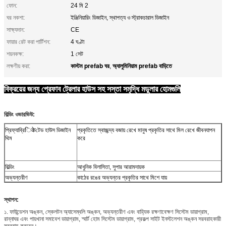
ফোন:
24 মি 2
ঘর নকশা:
ইঞ্জিনিয়ারিং ডিজাইন, স্থাপত্য ও স্ট্রাকচারাল ডিজাইন
সাক্ষ্যদান:
CE
ফায়ার রেট করা পার্টিশন:
4 ঘণ্টা
শয়নকক্ষ:
1 সেট
কাস্টম prefab ঘর
অ্যালুমিনিয়াম prefab বাড়িতে
লক্ষণীয় করা:
,
বিক্রয়ের জন্য প্রেফাব ট্রেলার হাউস সহ সস্তা সমৃদ্ধি মডুলার হোমগুলি
বিল্ডিং ওভারভিউ:
প্রিফ্যাব্রিिकेটেড হাউস ডিজাইন
প্রকৃতিতে স্বাচ্ছন্দ্য বজায় রেখে মানুষ প্রকৃতির সাথে মিল রেখে জীবনযাপন
থিম
করে
বিল্ডিং
আধুনিক বিলাসিতা, সুপার আরামদায়ক
অভ্যন্তরীণ
কাঠের রঙের অভ্যন্তর প্রকৃতির সাথে মিশে যায়
স্থাপন:
১. ফাউন্ডেশন অঙ্কন, স্কেলটন অ্যাসেম্বলি অঙ্কন, অভ্যন্তরীণ এবং বাহ্যিক রক্ষণাবেক্ষণ সিস্টেম ডায়াগ্রাম,
রান্নাঘর এবং পায়খানা সমাবেশ ডায়াগ্রাম, স্মার্ট হোম সিস্টেম ডায়াগ্রাম, প্রকল্প সাইট ইনস্টলেশন অঙ্কন সরবরাহকারী
সরবরাহ করবেন।